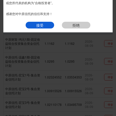
宏图系列
宏利系列
精益系列
安丰系列
安盛系列
或您所代表的机构为“合格投资者”。
匠石系列
宏盈系列
金瑞系列
安瑞系列
|
现金系列
感谢您对中原信托的信任和支持！
接受
拒绝
产品名称
最新净值
累计净值
更新日期
中原财富-鸿元1期-固定收
2026-
益组合投资集合资金信托
1.1162
1.1162
申购
08-09
计划
中原信托-温鑫1期-固定收
2026-
益组合投资集合资金信托
1.0295
1.0295
申购
08-09
计划
中原信托-宏宝1号-集合资
2026-
1.02324552
1.03534353
申购
金信托计划
08-09
中原信托-宏宝2号-集合资
2026-
1.00915526
1.00915526
申购
金信托计划
08-09
中原信托-宏宝3号-集合资
2026-
1.02110178
1.03495709
申购
金信托计划
08-09