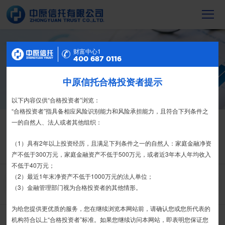
信托产品
财富中心2
财富中心1
400 687 0116
400 687 0116
截至2023年末，中原信托累计管理信托财
产16088亿元，按时足额交付到期信托财
中原信托合格投资者提示
特别提示
产12104亿元
尊敬的投资者：
以下内容仅供“合格投资者”浏览：
合格投资者认证、风险测评、录音录像及电子合同签署应由投资者本人
“合格投资者”指具备相应风险识别能力和风险承担能力，且符合下列条件之
信托产品
净值产品
亲自操作完成，不得由他人代办。
一的自然人、法人或者其他组织：
栏目首页
热销产品
运营产品
净值产品
信息披露
我司信托产品账户均以我司名义开立，所有认购信托产品的资金应根据
（1）具有2年以上投资经历，且满足下列条件之一的自然人：家庭金融净资
信托合同约定转入我司信托产品的银行专用账户。投资者认购我司信托产品
产不低于300万元，家庭金融资产不低于500万元，或者近3年本人年均收入
精英理财俱乐部
家族信托
财富网点
客户反馈
征信异议申请
时，请注意不要向任何非我司账户转账、支付现金。
不低于40万元；
（2）最近1年末净资产不低于1000万元的法人单位；
搜 索
如有疑问，请联系您的专属客户经理或咨询我司客服电话400-
（3）金融管理部门视为合格投资者的其他情形。
6870116。
为给您提供更优质的服务，您在继续浏览本网站前，请确认您或您所代表的
全部
丰利系列
金石系列
其他系列
宏瑞系列
产品类型：
接受
拒绝
机构符合以上“合格投资者”标准。如果您继续访问本网站，即表明您保证您