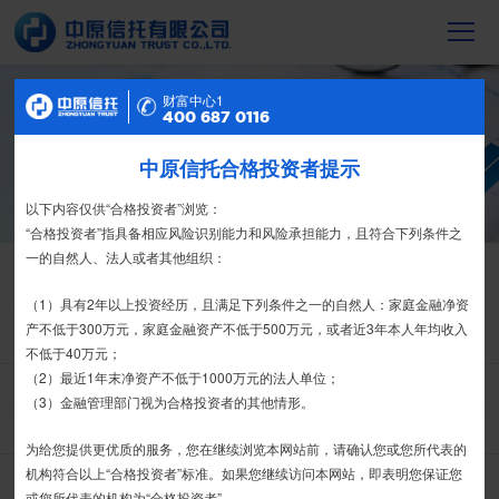
财富中心2
财富中心1
信托产品
400 687 0116
400 687 0116
截至2023年末，中原信托累计管理信托财
中原信托合格投资者提示
特别提示
产16088亿元，按时足额交付到期信托财
产12104亿元
尊敬的投资者：
以下内容仅供“合格投资者”浏览：
合格投资者认证、风险测评、录音录像及电子合同签署应由投资者本人
“合格投资者”指具备相应风险识别能力和风险承担能力，且符合下列条件之
亲自操作完成，不得由他人代办。
一的自然人、法人或者其他组织：
信托产品
净值产品
我司信托产品账户均以我司名义开立，所有认购信托产品的资金应根据
（1）具有2年以上投资经历，且满足下列条件之一的自然人：家庭金融净资
栏目首页
热销产品
运营产品
净值产品
信息披露
信托合同约定转入我司信托产品的银行专用账户。投资者认购我司信托产品
产不低于300万元，家庭金融资产不低于500万元，或者近3年本人年均收入
精英理财俱乐部
家族信托
财富网点
客户反馈
征信异议申请
时，请注意不要向任何非我司账户转账、支付现金。
不低于40万元；
（2）最近1年末净资产不低于1000万元的法人单位；
如有疑问，请联系您的专属客户经理或咨询我司客服电话400-
（3）金融管理部门视为合格投资者的其他情形。
搜 索
6870116。
为给您提供更优质的服务，您在继续浏览本网站前，请确认您或您所代表的
接受
拒绝
机构符合以上“合格投资者”标准。如果您继续访问本网站，即表明您保证您
全部
其他系列
丰利系列
金石系列
宏利系列
产品类型：
或您所代表的机构为“合格投资者”。