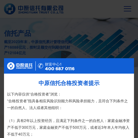
信托产品
截至2023年末，中原信托累计管理信托财
产16088亿元，按时足额交付到期信托财
产12104亿元
财富中心2
财富中心1
400 687 0116
400 687 0116
财富中心
精英理财俱乐部
中原信托合格投资者提示
特别提示
栏目首页
热销产品
运营产品
净值产品
信息披露
尊敬的投资者：
以下内容仅供“合格投资者”浏览：
精英理财俱乐部
家族信托
财富网点
客户反馈
征信异议申请
合格投资者认证、风险测评、录音录像及电子合同签署应由投资者本人
“合格投资者”指具备相应风险识别能力和风险承担能力，且符合下列条件之
家族信托
亲自操作完成，不得由他人代办。
一的自然人、法人或者其他组织：
FAMILY TRUST
我司信托产品账户均以我司名义开立，所有认购信托产品的资金应根据
（1）具有2年以上投资经历，且满足下列条件之一的自然人：家庭金融净资
信托合同约定转入我司信托产品的银行专用账户。投资者认购我司信托产品
产不低于300万元，家庭金融资产不低于500万元，或者近3年本人年均收入
时，请注意不要向任何非我司账户转账、支付现金。
不低于40万元；