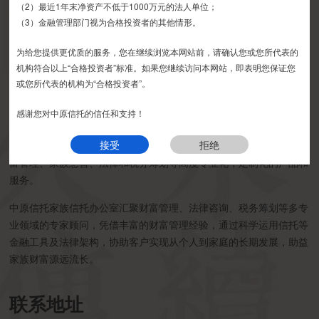
家族信托是指信托公司接受单一个人或者家庭的委托，以家庭财富的
（2）最近1年末净资产不低于1000万元的法人单位；
保护、传承和管理为主要信托目的，提供财产规划，风险隔离、资产
如有疑问，请联系您的专属客户经理或咨询我司客服电话400-
（3）金融管理部门视为合格投资者的其他情形。
6870116。
配置、子女教育、家族治理、公益（慈善）事业等定制化事务管理和
为给您提供更优质的服务，您在继续浏览本网站前，请确认您或您所代表的
金融服务的信托业务。
接受
拒绝
机构符合以上“合格投资者”标准。如果您继续访问本网站，即表明您保证您
或您所代表的机构为“合格投资者”。
中原信托家族信托办公室简介
感谢您对中原信托的信任和支持！
中原信托家族信托办公室根植于高净值及超高净值客户家庭财富管理
接受
拒绝
与传承的需求，立足中原，辐射全国，提供财富保全，家族传承、财
富管理、家族慈善、法律和税务筹划等高度专业化，定制化的产品和
服务。
中原信托家族信托办公室汇聚财富管理、法律咨询、税务筹划等多专
业领域的专家顾问，凭借丰富的财富管理经验，通过科学运用信托等
金融工具及法律架构，协助客户实现从个人到家庭的长期发展，助益
家族财富源远流长。
联系地址