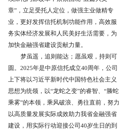
章
”
，立足受托人定位，做强主业做精专
业，更好发挥信托机制功能作用，高效服
务实体经济发展和人民美好生活需要，为
加快金融强省建设贡献力量。
梦虽遥，追则能达；愿虽艰，持则可
圆。
2025
年是中原信托成立
40
周年，
公司
上下将
以习近平新时代中国特色社会主义
思想为统领，以
“
龙蛇之变
”
的睿智、
“
螣蛇
乘雾
”
的本领，乘风破浪、勇往直前，努力
以高质量发展实际成效助力我省金融强省
建设，用实际行动迎接
公司
40
岁生日的到