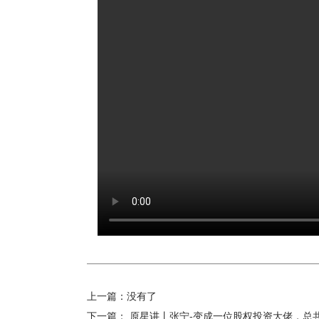
上一篇：
没有了
下一篇：
原星讲丨张宁-变成一位股权投资大佬，总