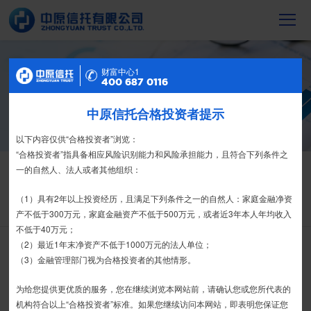
信托产品
财富中心2
财富中心1
400 687 0116
400 687 0116
截至2023年末，中原信托累计管理信托财
产16088亿元，按时足额交付到期信托财
中原信托合格投资者提示
特别提示
产12104亿元
尊敬的投资者：
以下内容仅供“合格投资者”浏览：
合格投资者认证、风险测评、录音录像及电子合同签署应由投资者本人
“合格投资者”指具备相应风险识别能力和风险承担能力，且符合下列条件之
信托产品
信息披露
亲自操作完成，不得由他人代办。
一的自然人、法人或者其他组织：
栏目首页
热销产品
运营产品
净值产品
信息披露
我司信托产品账户均以我司名义开立，所有认购信托产品的资金应根据
（1）具有2年以上投资经历，且满足下列条件之一的自然人：家庭金融净资
精英理财俱乐部
家族信托
财富网点
客户反馈
征信异议申请
信托合同约定转入我司信托产品的银行专用账户。投资者认购我司信托产品
产不低于300万元，家庭金融资产不低于500万元，或者近3年本人年均收入
时，请注意不要向任何非我司账户转账、支付现金。
不低于40万元；
（2）最近1年末净资产不低于1000万元的法人单位；
搜 索
如有疑问，请联系您的专属客户经理或咨询我司客服电话400-
（3）金融管理部门视为合格投资者的其他情形。
6870116。
为给您提供更优质的服务，您在继续浏览本网站前，请确认您或您所代表的
接受
拒绝
机构符合以上“合格投资者”标准。如果您继续访问本网站，即表明您保证您