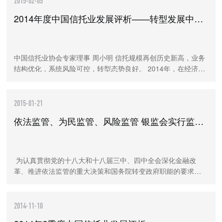
2015-02-05
2014年度中国信托业发展评析——转型发展中的结构之变
中国信托业协会专家理事 周小明 信托规模再创历史新高，业务
结构优化，系统风险可控，转型态势良好。 2014年，在经济下
行和竞争加剧的双重挑战下，信托业结束了自2008年以来的高
速增长阶段，步入了转型发展的阶段。2
2015-01-21
依法监管、为民监管、风险监管 银监会实行监管架构改革
‍ 为认真贯彻党的十八大和十八届三中、四中全会深化金融改
革、推进依法监管的重大决策和国务院转变政府职能的要求，
银监会党委结合党的群众路线教育实践活动中各方面对改进银
行监管治理体系和治理能力的意见建议，
2014-11-10