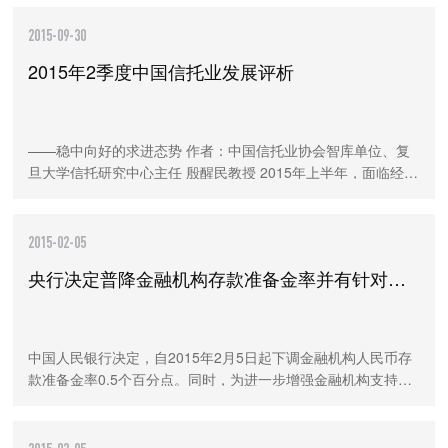
2015-09-30
2015年2季度中国信托业发展评析
——稳中向好的求进态势 作者：中国信托业协会智库单位、复
旦大学信托研究中心主任 殷醒民教授 2015年上半年，面临经济
增长下行和股票市场异常波动的双重压力，在流动性相对收缩
的总体环境下，信托业保持了快速的前
2015-02-05
央行决定普降金融机构存款准备金率并有针对性地实施定向降准措施
中国人民银行决定，自2015年2月5日起下调金融机构人民币存
款准备金率0.5个百分点。同时，为进一步增强金融机构支持结
构调整的能力，加大对小微企业、“三农”以及重大水利工程建设
的支持力度，对小微企业贷款占比达