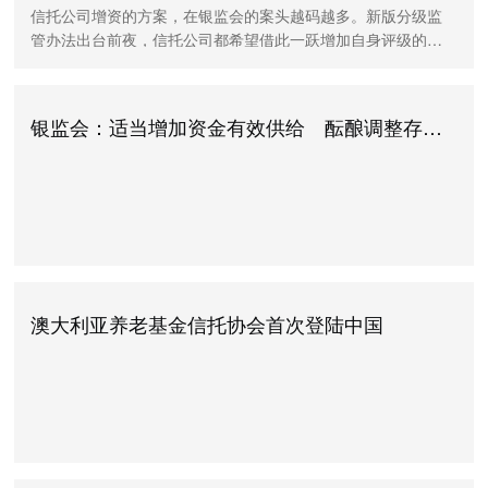
信托公司增资的方案，在银监会的案头越码越多。新版分级监
管办法出台前夜，信托公司都希望借此一跃增加自身评级的筹
码，从而获得更大的规模容量以及更广的展业范围。 据经济观
察报统计，今年上半年公布的增资计划接
银监会：适当增加资金有效供给 酝酿调整存贷比结构
澳大利亚养老基金信托协会首次登陆中国