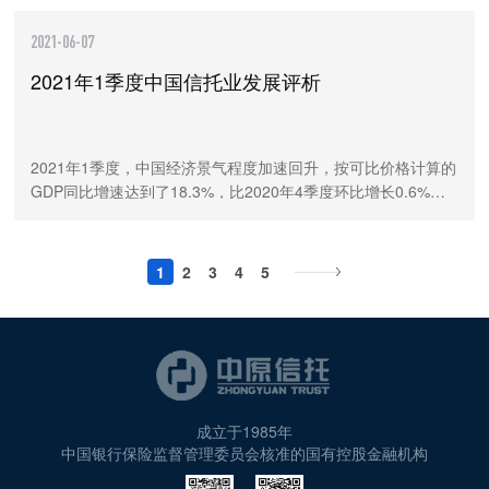
过渡期临近结束，信托业的业务转型业已取得一定成效。融资
类与通道业务继续压缩，房地产信托规模得到有力管控，资金
2021-06-07
投向不断优化，支持实体经济的力度不断增强。同时，标准化
2021年1季度中国信托业发展评析
投资快速发展，主要得益于证券市场信托的持续发展，信托资
产规模在2季度迎来资管新规颁布后的首次回升。随着转型成果
的显现，行业发展方向愈加明晰。未来，信托公司应继续积极
推动业务转型，以满足实体经济高质量发展和居民财富管理需
​2021年1季度，中国经济景气程度加速回升，按可比价格计算的
求
GDP同比增速达到了18.3%，比2020年4季度环比增长0.6%，
经济发展持续向疫情前水平恢复。随着两会召开、十四五规划
发布，充分体现新阶段、新理念、新格局的经济社会发展模式
日益清晰。2021年1季度，信托资产规模继续下降，信托资产结
1
2
3
4
5
构、资金信托的投向和运用方式持续优化，信托业务转型取得
一定成效。未来，信托业应坚守受托人定位，坚定推动业务转
型，在服务国家经济社会发展的基础上实现行业的高质量发
展。
成立于1985年
中国银行保险监督管理委员会核准的国有控股金融机构