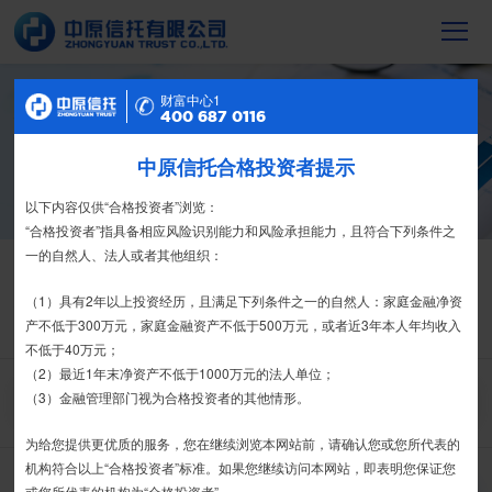
财富中心2
财富中心1
信托产品
400 687 0116
400 687 0116
截至2023年末，中原信托累计管理信托财
中原信托合格投资者提示
特别提示
产16088亿元，按时足额交付到期信托财
产12104亿元
尊敬的投资者：
以下内容仅供“合格投资者”浏览：
合格投资者认证、风险测评、录音录像及电子合同签署应由投资者本人
“合格投资者”指具备相应风险识别能力和风险承担能力，且符合下列条件之
亲自操作完成，不得由他人代办。
一的自然人、法人或者其他组织：
信托产品
热销产品
栏目首页
我司信托产品账户均以我司名义开立，所有认购信托产品的资金应根据
（1）具有2年以上投资经历，且满足下列条件之一的自然人：家庭金融净资
热销产品
运营产品
净值产品
信息披露
信托合同约定转入我司信托产品的银行专用账户。投资者认购我司信托产品
产不低于300万元，家庭金融资产不低于500万元，或者近3年本人年均收入
精英理财俱乐部
家族信托
财富网点
客户反馈
征信异议申请
时，请注意不要向任何非我司账户转账、支付现金。
不低于40万元；
（2）最近1年末净资产不低于1000万元的法人单位；
如有疑问，请联系您的专属客户经理或咨询我司客服电话400-
（3）金融管理部门视为合格投资者的其他情形。
搜 索
6870116。
为给您提供更优质的服务，您在继续浏览本网站前，请确认您或您所代表的
接受
拒绝
机构符合以上“合格投资者”标准。如果您继续访问本网站，即表明您保证您
推介期
或您所代表的机构为“合格投资者”。