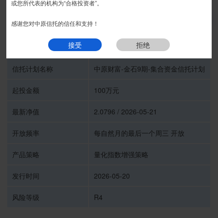
或您所代表的机构为“合格投资者”。
我要预约
感谢您对中原信托的信任和支持！
接受
拒绝
受托人
中原信托有限公司
信托计划名称
中原财富-金石9期-集合资金信托计划
起投金额
100万元
最新净值
2.0796 / 2026-05-21
开放频率
每自然月的最后一个周三 开放
产品策略
量化指数增强策略
发行时间
2026-05-20
风险等级
R4