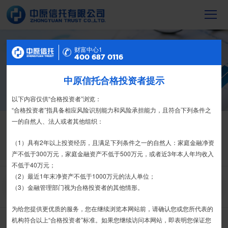
财富中心2
财富中心1
信托产品
400 687 0116
400 687 0116
截至2023年末，中原信托累计管理信托财
产16088亿元，按时足额交付到期信托财
中原信托合格投资者提示
特别提示
产12104亿元
尊敬的投资者：
以下内容仅供“合格投资者”浏览：
合格投资者认证、风险测评、录音录像及电子合同签署应由投资者本人
“合格投资者”指具备相应风险识别能力和风险承担能力，且符合下列条件之
信托产品
热销产品
亲自操作完成，不得由他人代办。
一的自然人、法人或者其他组织：
栏目首页
热销产品
运营产品
净值产品
信息披露
我司信托产品账户均以我司名义开立，所有认购信托产品的资金应根据
（1）具有2年以上投资经历，且满足下列条件之一的自然人：家庭金融净资
信托合同约定转入我司信托产品的银行专用账户。投资者认购我司信托产品
产不低于300万元，家庭金融资产不低于500万元，或者近3年本人年均收入
精英理财俱乐部
家族信托
财富网点
客户反馈
征信异议申请
时，请注意不要向任何非我司账户转账、支付现金。
不低于40万元；
（2）最近1年末净资产不低于1000万元的法人单位；
如有疑问，请联系您的专属客户经理或咨询我司客服电话400-
搜 索
（3）金融管理部门视为合格投资者的其他情形。
6870116。
为给您提供更优质的服务，您在继续浏览本网站前，请确认您或您所代表的
接受
拒绝
机构符合以上“合格投资者”标准。如果您继续访问本网站，即表明您保证您
中原财富-金石9期-集合资金信托计划
推介期