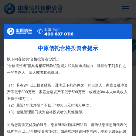
财富中心2
财富中心1
信托产品
400 687 0116
400 687 0116
截至2023年末，中原信托累计管理信托财
产16088亿元，按时足额交付到期信托财
中原信托合格投资者提示
特别提示
产12104亿元
尊敬的投资者：
以下内容仅供“合格投资者”浏览：
合格投资者认证、风险测评、录音录像及电子合同签署应由投资者本人
“合格投资者”指具备相应风险识别能力和风险承担能力，且符合下列条件之
信托产品
热销产品
亲自操作完成，不得由他人代办。
一的自然人、法人或者其他组织：
栏目首页
热销产品
运营产品
净值产品
信息披露
我司信托产品账户均以我司名义开立，所有认购信托产品的资金应根据
（1）具有2年以上投资经历，且满足下列条件之一的自然人：家庭金融净资
信托合同约定转入我司信托产品的银行专用账户。投资者认购我司信托产品
产不低于300万元，家庭金融资产不低于500万元，或者近3年本人年均收入
精英理财俱乐部
家族信托
财富网点
客户反馈
征信异议申请
时，请注意不要向任何非我司账户转账、支付现金。
不低于40万元；
（2）最近1年末净资产不低于1000万元的法人单位；
如有疑问，请联系您的专属客户经理或咨询我司客服电话400-
搜 索
（3）金融管理部门视为合格投资者的其他情形。
6870116。
为给您提供更优质的服务，您在继续浏览本网站前，请确认您或您所代表的
接受
拒绝
机构符合以上“合格投资者”标准。如果您继续访问本网站，即表明您保证您
中原信托-和乐5期-集合资金信托计划
推介期