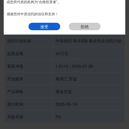
或您所代表的机构为“合格投资者”。
我要预约
感谢您对中原信托的信任和支持！
接受
拒绝
受托人
中原信托有限公司
信托计划名称
中原信托-和乐5期-集合资金信托计划
起投金额
40万元
最新净值
1.0110 / 2026-07-29
开放频率
每周三 开放
产品策略
基金优选
发行时间
2025-09-19
风险等级
R3