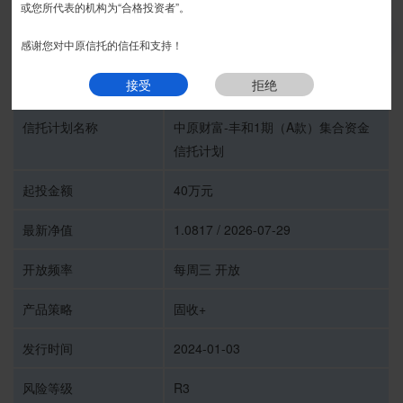
或您所代表的机构为“合格投资者”。
推介期
我要预约
感谢您对中原信托的信任和支持！
接受
拒绝
受托人
中原信托有限公司
信托计划名称
中原财富-丰和1期（A款）集合资金
信托计划
起投金额
40万元
最新净值
1.0817 / 2026-07-29
开放频率
每周三 开放
产品策略
固收+
发行时间
2024-01-03
风险等级
R3