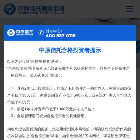
财富中心2
财富中心1
信托产品
400 687 0116
400 687 0116
截至2023年末，中原信托累计管理信托财
产16088亿元，按时足额交付到期信托财
中原信托合格投资者提示
特别提示
产12104亿元
尊敬的投资者：
以下内容仅供“合格投资者”浏览：
合格投资者认证、风险测评、录音录像及电子合同签署应由投资者本人
“合格投资者”指具备相应风险识别能力和风险承担能力，且符合下列条件之
信托产品
热销产品
亲自操作完成，不得由他人代办。
一的自然人、法人或者其他组织：
栏目首页
热销产品
运营产品
净值产品
信息披露
我司信托产品账户均以我司名义开立，所有认购信托产品的资金应根据
（1）具有2年以上投资经历，且满足下列条件之一的自然人：家庭金融净资
信托合同约定转入我司信托产品的银行专用账户。投资者认购我司信托产品
产不低于300万元，家庭金融资产不低于500万元，或者近3年本人年均收入
精英理财俱乐部
家族信托
财富网点
客户反馈
征信异议申请
时，请注意不要向任何非我司账户转账、支付现金。
不低于40万元；
（2）最近1年末净资产不低于1000万元的法人单位；
搜 索
如有疑问，请联系您的专属客户经理或咨询我司客服电话400-
（3）金融管理部门视为合格投资者的其他情形。
6870116。
为给您提供更优质的服务，您在继续浏览本网站前，请确认您或您所代表的
接受
拒绝
机构符合以上“合格投资者”标准。如果您继续访问本网站，即表明您保证您
中原财富-丰和1期（A款）集合资金信托计划