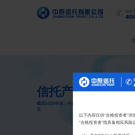
信托
400
信托产品
截至2023年末，中原信托累计管理信托财产16088
元
尊敬的投资者：
以下内容仅供“合格投资者”浏
合格投资者认证、风险测评
“合格投资者”指具备相应风