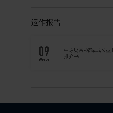
运作报告
09
中原财富-精诚成长型
推介书
2024.04