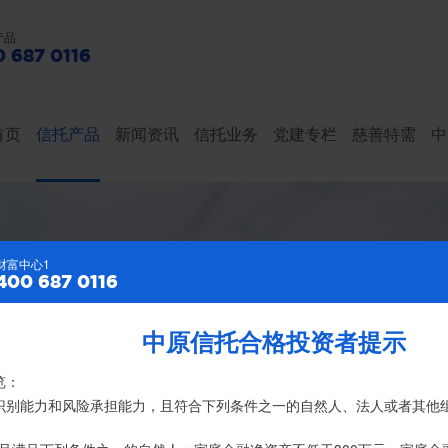
产品
 687 0116
首页
信托产品
新闻资讯
信托业务
党建专栏
慈善特需
中
财富中心2
财富中心1
400 687 0116
400 687 0116
中原信托合格投资者提示
特别提示
亿元，按时足额交付到期信托财产12104亿
览：
、录音录像及电子合同签署应由投资者本人亲自操作完成，不得由他人
险识别能力和风险承担能力，且符合下列条件之一的自然人、法人或者其他