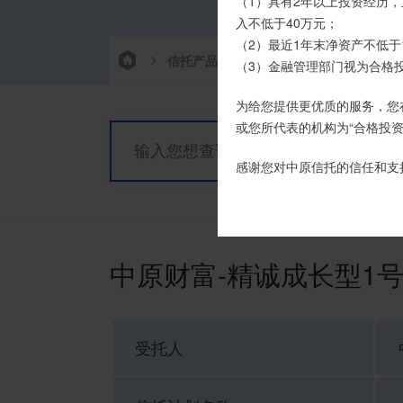
我司信托产品账户均以我司
（1）具有2年以上投资经历，
时，请注意不要向任何非我司
入不低于40万元；
（2）最近1年末净资产不低于
信托产品
热销产品
栏目首
如有疑问，请联系您的专属客户
（3）金融管理部门视为合格
为给您提供更优质的服务，您
或您所代表的机构为“合格投资
感谢您对中原信托的信任和支
中原财富-精诚成长型1
受托人