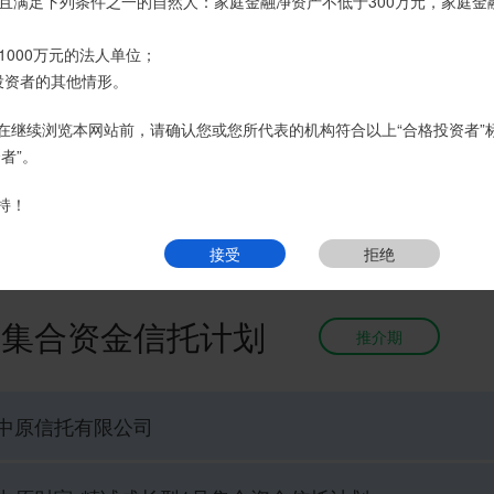
名义开立，所有认购信托产品的资金应根据信托合同约定转入我司信托产
且满足下列条件之一的自然人：家庭金融净资产不低于300万元，家庭金
账户转账、支付现金。
1000万元的法人单位；
页
热销产品
运营产品
净值产品
信息披露
精英理财俱乐部
经理或咨询我司客服电话400-6870116。
投资者的其他情形。
接受
拒绝
在继续浏览本网站前，请确认您或您所代表的机构符合以上“合格投资者”
者”。
持！
接受
拒绝
号集合资金信托计划
推介期
中原信托有限公司