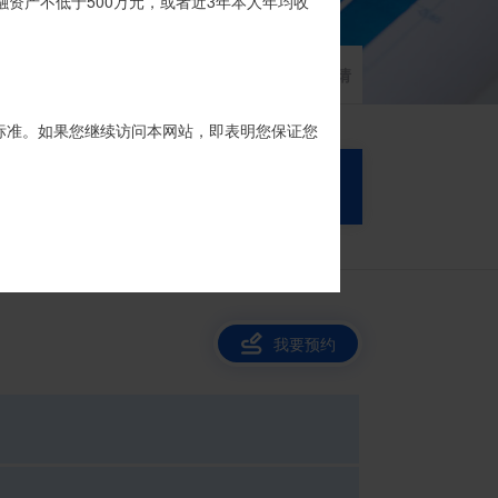
品的银行专用账户。投资者认购我司信托产品
融资产不低于500万元，或者近3年本人年均收
家族信托
财富网点
客户反馈
征信异议申请
标准。如果您继续访问本网站，即表明您保证您
搜 索
我要预约