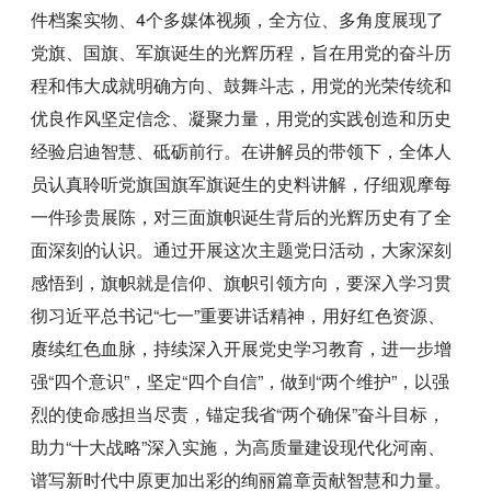
件档案实物、4个多媒体视频，全方位、多角度展现了
党旗、国旗、军旗诞生的光辉历程，旨在用党的奋斗历
程和伟大成就明确方向、鼓舞斗志，用党的光荣传统和
优良作风坚定信念、凝聚力量，用党的实践创造和历史
经验启迪智慧、砥砺前行。
在讲解员的带领下，全体人
员认真聆听党旗国旗军旗诞生的史料讲解，仔细观摩每
一件珍贵展陈，对三面旗帜诞生背后的光辉历史有了全
面深刻的认识。通过开展这次主题党日活动，大家深刻
感悟到，旗帜就是信仰、旗帜引领方向，要深入学习贯
彻习近平总书记“七一”重要讲话精神，用好红色资源、
赓续红色血脉，持续深入开展党史学习教育，进一步增
强“四个意识”，坚定“四个自信”，做到“两个维护”，以强
烈的使命感担当尽责，锚定我省“两个确保”奋斗目标，
助力“十大战略”深入实施，为高质量建设现代化河南、
谱写新时代中原更加出彩的绚丽篇章贡献智慧和力量。