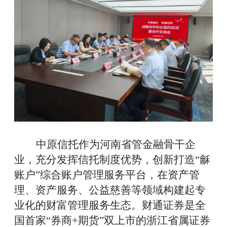
中原信托作为河南省管金融骨干企
业，充分发挥信托制度优势，创新打造
“
龢
账户
”
综合
账户
管理
服务
平台
，
在资产管
理、资产服务、公益慈善等领域构建起专
业化的财富管理服务生态。
财通证券
是
全
国首家
“
券商
+期货
”
双上市
的
浙江省属证券