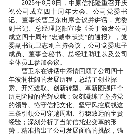
2025
8
8
年
月
日，中原信托隆重召开庆
祝
公司
成立四十周年大会。
公司党委书
记、董事长曹卫东出席会议并讲话，党委
副书记、总经理赵阳宣读《
关于颁发公司
成立四十周年
“忠诚奉献奖”的通报
》，党
委副书记卫志刚主持会议，
公司
党委班子
成员、董事会秘书、总经理助理以及公司
全体员工参加会议
。
曹卫东在讲话中深情回顾了公司四十
年波澜壮阔的发展历程，总结了创业探
索、开拓进取、创新转型、革新图强四个
历史阶段的光辉成就；深刻凝练了坚持党
的领导、恪守信托文化、坚守风控底线这
三条引领公司穿越周期、行稳致远的宝贵
经验；深刻分析了当前信托业变革的形
势，精准指出了公司发展面临的挑战，锚