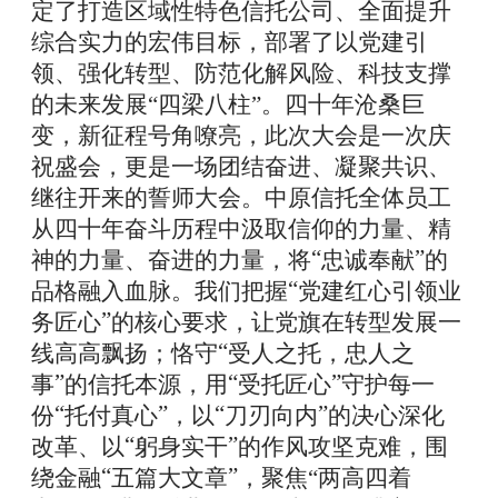
定了打造区域性特色信托公司、全面提升
综合实力的宏伟目标，部署了以党建引
领、强化转型、防范化解风险、科技支撑
的未来发展
“四梁八柱”。
四十年沧桑巨
变，新征程号角嘹亮，
此次
大会是一次庆
祝盛会，更是一场团结奋进、凝聚共识、
继往开来的誓师大会。
中原信托全体员工
从四十年奋斗历程中汲取信仰的力量、精
“
”
神的力量、奋进的力量，将
忠诚奉献
的
“
品格融入血脉。
我们
把握
党建红心引领业
”
务匠心
的核心要求，让党旗在转型发展一
“
线高高飘扬；恪守
受人之托，忠人之
”
“
”
事
的信托本源，用
受托匠心
守护每一
“
”
“
”
份
托付真心
，以
刀刃向内
的决心深化
“
”
改革、以
躬身实干
的作风攻坚克难，
围
“
”
绕
金融
五篇大文章
，
聚焦
“两高四着