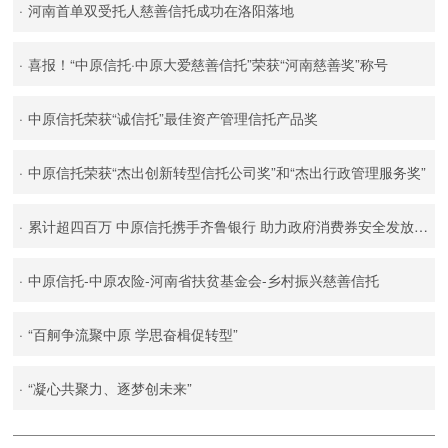
·
河南首单双受托人慈善信托成功在洛阳落地
·
喜报！“中原信托·中原大爱慈善信托”荣获“河南慈善奖”称号
·
中原信托荣获“诚信托”最佳资产管理信托产品奖
·
中原信托荣获“杰出创新转型信托公司奖”和“杰出行政管理服务奖”
·
累计超四百万 中原信托携手齐鲁银行 助力政府消费券安全发放新路径
·
中原信托-中原农险-河南省扶贫基金会-乡村振兴慈善信托
·
“百舸争流聚中原 学思奋楫促转型”
·
“凝心共聚力、逐梦创未来”