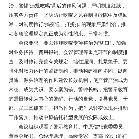
治，警惕“违规吃喝”背后的作风问题，严明制度红线，
压实各方责任，坚决防止吃喝之风在制度缝隙中反弹回
潮，对制度执行“搞变通、打折扣”的现象严肃纠治，推
动各项管理规定真正成为刚性约束、日常习惯。
会议要求，要以违规吃喝专项整治为“切口”，加强
对业务招待、费用报销、会议管理等重点环节的制度排
查，及时修订完善有关规定，堵住漏洞、扎紧笼子。要
强化对权力运行的监督制约，推动构建横向协同、纵向
贯通、源头治理的作风建设长效机制，使严管严治成为
常态、成为共识。要以案为镜、警钟长鸣，把警示教育
的震慑转化为内心的警醒、行动的自觉，引导党员、干
部、员工真抓实干、担当作为，把作风转变体现在推动
工作落实、推动中原信托转型发展的实际成效上。
会议组织观看了警示教育片。中原信托党委委员、
董事会秘书、总经理助理、高级专家、支部书记（部门