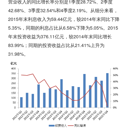
营业收入的同比增长率分别是1季度28.72%、2季度
42.68%、3季度32.54%和4季度2.19%。从细分来看，
2015年末利息收入为59.44亿元，较2014年末同比下降
5.35%，同期的利息占比从6.58%下降为5.05%。2015
年末投资收益为376.11亿元，较2014年末同比增长
83.99%；同期的投资收益占比从21.41%上升为
31.98%。