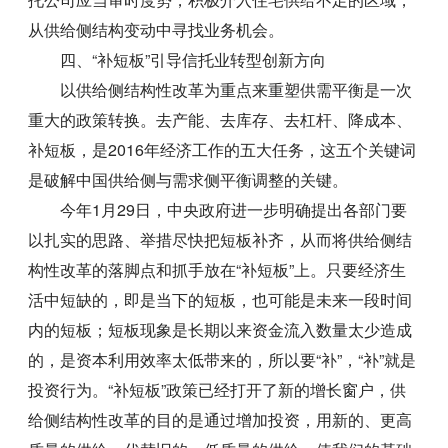
从供给侧结构变动中寻找业务机会。
四、“补短板”引导信托业转型创新方向
以供给侧结构性改革为重点来重塑供需平衡是一次
重大的政策转换。去产能、去库存、去杠杆、降成本、
补短板，是2016年经济工作的五大任务，这五个关键词
是破解中国供给侧与需求侧平衡调整的关键。
今年1月29日，中央政府进一步明确提出各部门要
以扎实的思路、举措尽快把短板补齐，从而将供给侧结
构性改革的落脚点和抓手放在“补短板”上。只要经济生
活中短缺的，即是当下的短板，也可能是未来一段时间
内的短板；短板现象是长期以来资金流入数量太少造成
的，是资本利用效率太低带来的，所以要“补”，“补”就是
投资行为。“补短板”政策已经打开了新的增长窗户，供
给侧结构性改革的目的是通过增加投资，用新的、更高