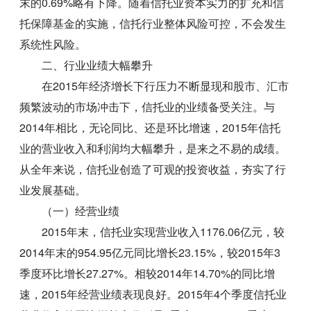
末的0.69%略有下降。随着信托业资本实力的扩充和信
托保障基金的实施，信托行业整体风险可控，不会发生
系统性风险。
二、行业业绩大幅攀升
在2015年经济增长下行压力不断显现和股市、汇市
频繁波动的市场冲击下，信托业的业绩备受关注。与
2014年相比，无论同比、还是环比增速，2015年信托
业的营业收入和利润均大幅攀升，是来之不易的成绩。
从全年来说，信托业创造了可观的投资收益，夯实了行
业发展基础。
（一）经营业绩
2015年末，信托业实现营业收入1176.06亿元，较
2014年末的954.95亿元同比增长23.15%，较2015年3
季度环比增长27.27%。相较2014年14.70%的同比增
速，2015年经营业绩表现良好。2015年4个季度信托业