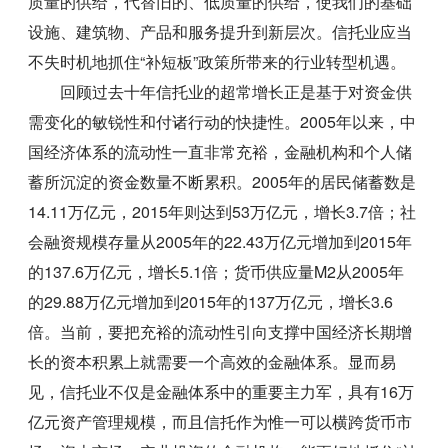
质量的供给，代替旧的、低质量的供给，使我们的基础
设施、建筑物、产品和服务提升到新层次。信托业应当
不失时机地抓住“补短板”政策所带来的行业转型机遇。
回顾过去十年信托业的超常增长正是基于对资金供
需变化的敏锐性和付诸行动的快捷性。2005年以来，中
国经济体系的流动性一直非常充裕，金融机构和个人储
蓄所沉淀的资金数量不断累积。2005年的居民储蓄数是
14.11万亿元，2015年则达到53万亿元，增长3.7倍；社
会融资规模存量从2005年的22.43万亿元增加到2015年
的137.6万亿元，增长5.1倍；货币供应量M2从2005年
的29.88万亿元增加到2015年的137万亿元，增长3.6
倍。当前，要把充裕的流动性引向支撑中国经济长期增
长的资本积累上就需要一个高效的金融体系。显而易
见，信托业不仅是金融体系中的重要主力军，具有16万
亿元资产管理规模，而且信托作为惟一可以横跨货币市