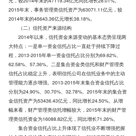
元，较2014年末的47119.34亿元同比增长28.01%。
2015年末，事务管理类信托资产为63071.11亿元，较
2014年末的45643.36亿元增长38.18%。
（二）信托资产来源结构
2014年以来，信托资金来源变动的基本态势呈现两
大特点：一是单一资金信托占比一直处于持续下降过
程，2013-2015年单一资金信托占比分别为69.62%、
62.58%、57.36%。二是集合资金类信托和财产管理类
信托占比稳定上升，表明信托公司在信托业务中的主动
管理能力逐步增强。2013-2015年末集合资金信托占比
分别为24.90%、30.70%、32.78%。2015年末的集合资
金信托资产为53436.43亿元，同比增长24.50%。从增
幅来看，财产管理类信托增幅较大，2015年末的财产管
理类信托资金为16088.82亿元，同比增长71.26%。
集合资金信托占比上升体现了信托业不断增强把握