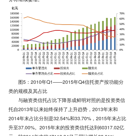
图5：2010年Q1——2015年Q4信托资产按功能分
类的规模及其占比
与融资类信托占比下降形成鲜明对照的是投资类信
托自2013年以来始终保持了上升趋势，2013年末和
2014年末占比分别是32.54%和33.70%，2015年末占比
升至37.00%。2015年末的投资类信托达到60317.02亿