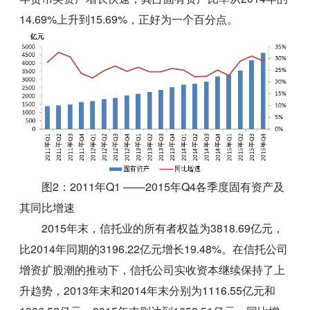
14.69%上升到15.69%，正好为一个百分点。
图2：2011年Q1 ——2015年Q4各季度固有资产及
其同比增速
2015年末，信托业的所有者权益为3818.69亿元，
比2014年同期的3196.22亿元增长19.48%。在信托公司
增资扩股潮的推动下，信托公司实收资本继续保持了上
升趋势，2013年末和2014年末分别为1116.55亿元和