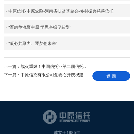
·
中原信托-中原农险-河南省扶贫基金会-乡村振兴慈善信托
·
“百舸争流聚中原 学思奋楫促转型”
·
“凝心共聚力、逐梦创未来”
上一篇：
战火重燃！中国信托业第二届信托知识竞赛决战在即！
下一篇：
中原信托有限公司党委召开庆祝建党102周年暨“七一”表彰大会
返 回
成立于1985年