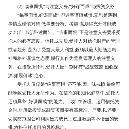
(2)“临事而惧”与注意义务,“好谋而成”与投资义务
“临事而惧,好谋而成”,即遇事谨慎戒惧,意思是遇到
事情应谨慎对待,做事要分析、考虑,谋划得充分才能成
功,出自《论语·述而》。“临事而惧”正是注意义务要求受
托人的必有态度。信托成立后,受托人对信托财产的管理
或者处分,是为了受益人最大利益,必须以最大勤勉之精
神和格外谨慎之态度,履行其作为善良管理人的注意义
务。在接受所托时,受托人应时刻怀有“战战兢兢,如临深
渊,如履薄冰”之心。
受托人仅仅是“临事而惧”还不够,因一味戒慎,最终可
能导致受托人无所作为。在信托的积极化趋势中,受托人
还须具备“好谋而成”的能力。比如,在管理、运用信托资
金时,对所欲投资或融资项目要有高标准、严要求,还要
切实防范因公司利润压力或员工过度激励等不恰当的安
排,放松信托项目的风控标准。