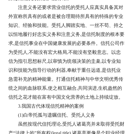
注意义务还要求营业信托的受托人应真实具备其对
外宣称所具有的或者是被合理期待所具有的特殊的专业
知识、经验和技能。受托人脚踏实地、一丝不苟、持之
以恒地履行好忠实义务和注意义务,是信托制度的根本要
求,是信托事业在中国健康发展的必要条件。信托公司作
为受托人,不能没有宏大格局,不能没有坚毅意志。以忠
信为指引思想标尺,以审慎为统领决策的圭臬,以专业知
识和技能为指导行动的利器,奉献于重任远道,是信托业
急需补充的精神能量。打通信托精神与中华文明优秀传
统之间的血脉联系,使之相互融合,共同演进,生机盎然的
信托之花才能在富有中国文化营养的土地上持续绽放。
3.我国古代体现信托精神的案例
(1)白帝托孤与遗嘱信托、受托人义务
虽然按现代信托理论,受托人诸葛亮并未取得受托财
产“法律上的”所有权(legal title),诸葛亮更像是个职业经理