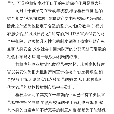
里”。可见检校制度对于孩子的权益保护作用是巨大的。
同时由于孩子尚在未成年状态,根据检校制度,他的
财产都要“从官司检校”,即将财产交由检校库代为保管。
除此之外还为他指定了合适的监护人“随分教导,并视其
衣服饮食,加以以长育之”,所有的费用都从官方保管的财
产中扣除。这项极具人性化的制度保障了孩童的财产权
益和人身安全,减少社会中因为财产的分配问题而引发的
社会和家庭矛盾,是一项极为利民的政策。
检校库的副业放贷也做得风生水起。宋神宗检校库
官员吴安认为把大批财产闲置于检校库,缺乏持续性,如
果投放于市场,则能实现永续经营的效果,从此检校库将
代为管理的财物投放到市场中去盈利。
检校库证明了其实在千年前的中国已经有了类似官
营监护信托的制度,虽然检校库的作用有利也有弊,但究
其本身的出发点和不断完善的制度来看,都是为了能够保