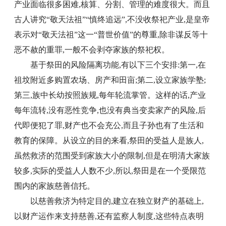
产业面临很多困难,核算、分割、管理的难度很大。而且
古人讲究“敬天法祖”“慎终追远”,不没收祭祀产业,是皇帝
表示对“敬天法祖”这一“普世价值”的尊重,除非谋反等十
恶不赦的重罪,一般不会剥夺家族的祭祀权。
基于祭田的风险隔离功能,有以下三个安排:第一,在
祖坟附近多购置农场、房产和田亩;第二,设立家族学塾;
第三,族中长幼按照族规,每年轮流掌管。这样的话,产业
每年流转,没有恶性竞争,也没有典当变卖家产的风险,后
代即便犯了罪,财产也不会充公,而且子孙也有了生活和
教育的保障。从设立的目的来看,祭田的受益人是族人,
虽然救济的范围受到家族大小的限制,但是在明清大家族
较多,实际的受益人人数不少,所以,祭田是在一个受限范
围内的家族慈善信托。
以慈善救济为特定目的,建立在独立财产的基础上,
以财产运作来支持慈善,还有监察人制度,这些特点表明