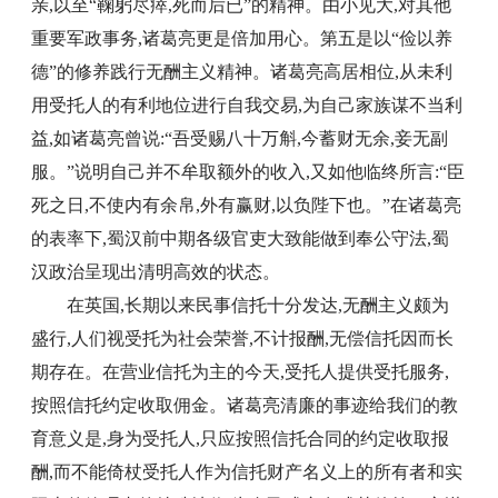
亲,以至“鞠躬尽瘁,死而后已”的精神。由小见大,对其他
重要军政事务,诸葛亮更是倍加用心。第五是以“俭以养
德”的修养践行无酬主义精神。诸葛亮高居相位,从未利
用受托人的有利地位进行自我交易,为自己家族谋不当利
益,如诸葛亮曾说:“吾受赐八十万斛,今蓄财无余,妾无副
服。”说明自己并不牟取额外的收入,又如他临终所言:“臣
死之日,不使内有余帛,外有赢财,以负陛下也。”在诸葛亮
的表率下,蜀汉前中期各级官吏大致能做到奉公守法,蜀
汉政治呈现出清明高效的状态。
在英国,长期以来民事信托十分发达,无酬主义颇为
盛行,人们视受托为社会荣誉,不计报酬,无偿信托因而长
期存在。在营业信托为主的今天,受托人提供受托服务,
按照信托约定收取佣金。诸葛亮清廉的事迹给我们的教
育意义是,身为受托人,只应按照信托合同的约定收取报
酬,而不能倚杖受托人作为信托财产名义上的所有者和实