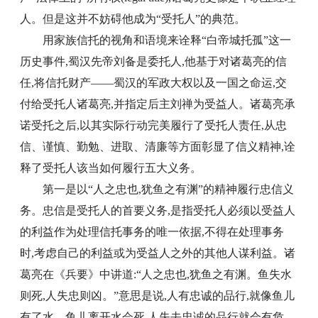
人。但是这并不妨碍他成为“受托人”的典范。
用家族信托的视角和语境来诠释“白帝城托孤”这一
历史事件,蜀汉先帝刘备是委托人,他基于对诸葛亮的信
任,将信托财产——蜀汉的军政大权以及一国之命运,交
付给受托人诸葛亮,并指定后主刘禅为受益人。诸葛亮承
诺受托之后,以其实际行动完美履行了受托人责任,从忠
信、谨慎、勤勉、进取、清廉等方面彰显了信义精神,诠
释了受托人该当如何履行五大义务。
第一是以“人之忠也,犹鱼之有渊”的精神履行忠信义
务。忠信是受托人的首要义务,是指受托人必须以受益人
的利益作为处理信托事务的唯一依据,不得在处理事务
时,考虑自己的利益或为受益人之外的其他人谋利益。诸
葛亮在《兵要》中讲道:“人之忠也,犹鱼之有渊。鱼失水
则死,人失忠则凶。”意思是说,人有忠诚的品行,就像鱼儿
有了水。鱼儿离开水会死,人失去忠诚的品行就会有危