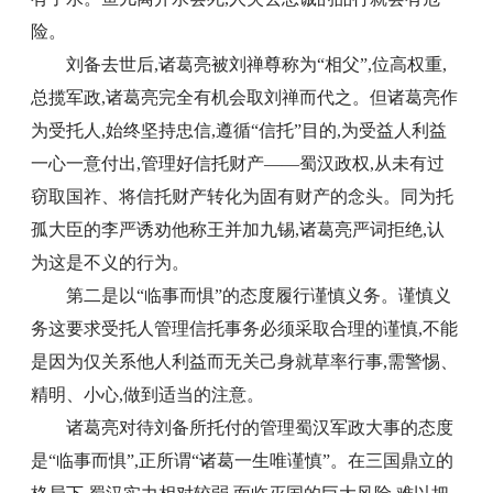
险。
刘备去世后,诸葛亮被刘禅尊称为“相父”,位高权重,
总揽军政,诸葛亮完全有机会取刘禅而代之。但诸葛亮作
为受托人,始终坚持忠信,遵循“信托”目的,为受益人利益
一心一意付出,管理好信托财产——蜀汉政权,从未有过
窃取国祚、将信托财产转化为固有财产的念头。同为托
孤大臣的李严诱劝他称王并加九锡,诸葛亮严词拒绝,认
为这是不义的行为。
第二是以“临事而惧”的态度履行谨慎义务。谨慎义
务这要求受托人管理信托事务必须采取合理的谨慎,不能
是因为仅关系他人利益而无关己身就草率行事,需警惕、
精明、小心,做到适当的注意。
诸葛亮对待刘备所托付的管理蜀汉军政大事的态度
是“临事而惧”,正所谓“诸葛一生唯谨慎”。在三国鼎立的