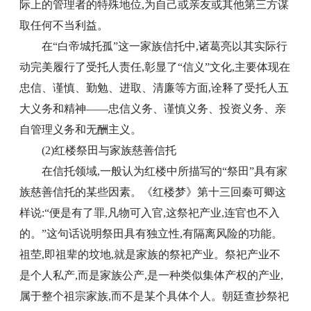
际上的管理者的特殊地位,为自己或亲友或其他第三方谋
取任何不当利益。
在“白帝城托孤”这一家族信托中,诸葛亮以其实际行
动完美履行了受托人责任,彰显了“信义”文化,主要体现在
忠信、谨慎、勤勉、进取、清廉等方面,诠释了受托人五
大义务和精神——忠信义务、谨慎义务、投资义务、亲
自管理义务和无酬主义。
(2)红楼祭田与家族慈善信托
在信托领域,一般认为红楼中所描写的“祭田”具有家
族慈善信托的某些因素。《红楼梦》第十三回秦可卿这
样说:“便是有了罪,凡物可入官,这祭祀产业,连官也不入
的。”这句话说明祭田具有独立性,有隔离风险的功能。
祖茔,即祖辈的坟地,就是家族的祭祀产业。祭祀产业不
是个人私产,而是家族公产,是一种类似集体产权的产业,
属于整个祖宗家族,而不是某个具体个人。朝廷查抄祭祀