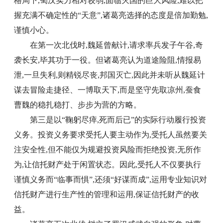
格局下,蜀汉实力相对较弱,面临灭国的巨大风险,难以把
握充满不确定性的“天意”,诸葛亮选择的态度是倍加勤勉,
谨慎小心。
在第一次北伐时,魏延曾献计,请求率兵发子午谷,奇
袭长安,毕其功于一役。但诸葛亮认为道途险阻,情报易
泄,一旦失利,则精锐尽丧,邦国灭亡,因此并未听从魏延计
谋去冒险走捷径、一博取天下,而是坚守先取凉州,蚕食
曹魏的稳扎稳打、步步为营的方略。
第三是以“鞠躬尽瘁,死而后已”的实际行动履行投资
义务。投资义务要求受托人要主动作为,受托人虽然要关
注安全性,但不能仅为规避投资风险而拒绝投资,无所作
为,让信托财产处于闲置状态。因此,受托人不仅要执行
谨慎义务而“临事而惧”,还须“好谋而成”,运用专业知识对
信托财产进行生产性的管理和运用,保证信托财产的收
益。