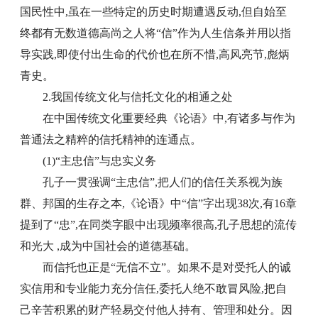
国民性中,虽在一些特定的历史时期遭遇反动,但自始至
终都有无数道德高尚之人将“信”作为人生信条并用以指
导实践,即使付出生命的代价也在所不惜,高风亮节,彪炳
青史。
2.我国传统文化与信托文化的相通之处
在中国传统文化重要经典《论语》中,有诸多与作为
普通法之精粹的信托精神的连通点。
(1)“主忠信”与忠实义务
孔子一贯强调“主忠信”,把人们的信任关系视为族
群、邦国的生存之本,《论语》中“信”字出现38次,有16章
提到了“忠”,在同类字眼中出现频率很高,孔子思想的流传
和光大 ,成为中国社会的道德基础。
而信托也正是“无信不立”。如果不是对受托人的诚
实信用和专业能力充分信任,委托人绝不敢冒风险,把自
己辛苦积累的财产轻易交付他人持有、管理和处分。因