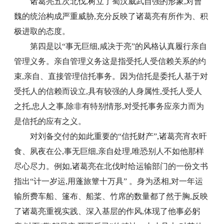
诸葛亮五次北伐,树立了蜀汉威武自强的形象,对曹
魏的统治构成严重威胁,充分反映了诸葛亮有所作为、积
极进取的态度。
第四是以“事无巨细,咸决于亮”的风格认真履行亲自
管理义务。亲自管理义务这是指受托人受信赖关系的约
束,亲自、直接管理信托事务。因为信托是委托人基于对
受托人的信赖而设立,具有较强的人身属性,受托人受人
之托,忠人之事,除非有特别情形,对受托事务应亲力而为
是信托的应有之义。
对刘备交付的如此重要的“信托财产”,诸葛亮宵衣旰
食、夙夜在公,事无巨细,亲自处理,唯恐别人不如他那样
尽心尽力。例如,诸葛亮在北伐时给运输部门的一份文书
指出“计一岁运,用蓬旅簟十万具” 。身为丞相,对一年运
输所费车船、篷布、船桨、竹席的数量都了然于胸,反映
了诸葛亮重视实践、深入基层的作风,体现了他事必躬