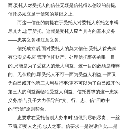
而,委托人对受托人的信任无疑是信托得以创设的前提,
信托必须立足于信赖的基础之上。
而这一信任的前提在于受托人对委托人所托之事竭
尽其力,忠于所托。这就是受托人应当具有的基本义务
——忠实义务和注意义务。
信托成立后,面对委托人的莫大信任,受托人首先赋
有忠实义务,即管理信托财产、处理信托事务的唯一目
的,只能是为了受益人的最大利益。这一目的必须是纯粹
的、无杂质的,即受托人不可一面为受益人利益,一面又
为自己或其他第三人利益行事;更不可以为了自己或其他
第三人的利益而牺牲受益人利益。信托要求的这一忠实
义务,恰与孔子大力倡导的“文、行、忠、信”四教中
的“忠信”原则契合。
忠要求在受托替别人办事时,须做到尽职尽责、一丝
不苟,即受人之托,忠人之事。信要求一是说话信实,二是