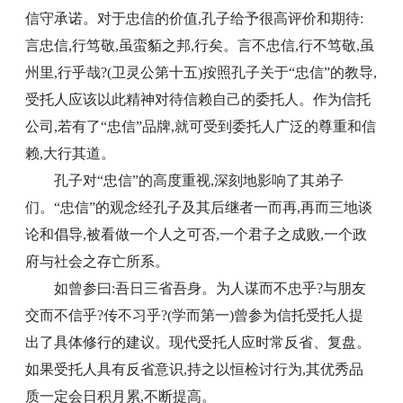
信守承诺。对于忠信的价值,孔子给予很高评价和期待:
言忠信,行笃敬,虽蛮貊之邦,行矣。言不忠信,行不笃敬,虽
州里,行乎哉?(卫灵公第十五)按照孔子关于“忠信”的教导,
受托人应该以此精神对待信赖自己的委托人。作为信托
公司,若有了“忠信”品牌,就可受到委托人广泛的尊重和信
赖,大行其道。
孔子对“忠信”的高度重视,深刻地影响了其弟子
们。“忠信”的观念经孔子及其后继者一而再,再而三地谈
论和倡导,被看做一个人之可否,一个君子之成败,一个政
府与社会之存亡所系。
如曾参曰:吾日三省吾身。为人谋而不忠乎?与朋友
交而不信乎?传不习乎?(学而第一)曾参为信托受托人提
出了具体修行的建议。现代受托人应时常反省、复盘。
如果受托人具有反省意识,持之以恒检讨行为,其优秀品
质一定会日积月累,不断提高。