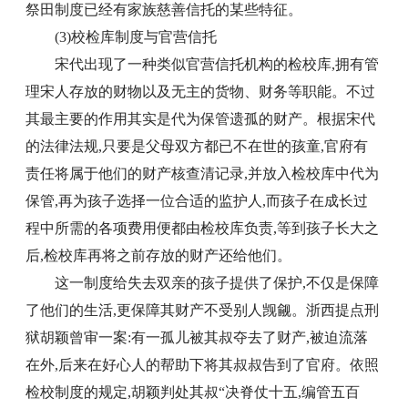
祭田制度已经有家族慈善信托的某些特征。
(3)校检库制度与官营信托
宋代出现了一种类似官营信托机构的检校库,拥有管
理宋人存放的财物以及无主的货物、财务等职能。不过
其最主要的作用其实是代为保管遗孤的财产。根据宋代
的法律法规,只要是父母双方都已不在世的孩童,官府有
责任将属于他们的财产核查清记录,并放入检校库中代为
保管,再为孩子选择一位合适的监护人,而孩子在成长过
程中所需的各项费用便都由检校库负责,等到孩子长大之
后,检校库再将之前存放的财产还给他们。
这一制度给失去双亲的孩子提供了保护,不仅是保障
了他们的生活,更保障其财产不受别人觊觎。浙西提点刑
狱胡颖曾审一案:有一孤儿被其叔夺去了财产,被迫流落
在外,后来在好心人的帮助下将其叔叔告到了官府。依照
检校制度的规定,胡颖判处其叔“决脊仗十五,编管五百