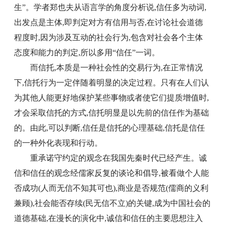
生”。学者郑也夫从语言学的角度分析说,信任多为动词,
出发点是主体,即判定对方有信用与否,在讨论社会道德
程度时,因为涉及互动的社会行为,包含对社会各个主体
态度和能力的判定,所以多用“信任”一词。
而信托,本质是一种社会性的交易行为,在正常情况
下,信托行为一定伴随着明显的决定过程。只有在人们认
为其他人能更好地保护某些事物或者使它们提质增值时,
才会采取信托的方式,信托明显是以先前的信任作为基础
的。由此,可以判断,信任是信托的心理基础,信托是信任
的一种外化表现和行动。
重承诺守约定的观念在我国先秦时代已经产生。诚
信和信任的观念经儒家反复的谈论和倡导,被看做个人能
否成功(人而无信不知其可也),商业是否规范(儒商的义利
兼顾),社会能否存续(民无信不立)的关键,成为中国社会的
道德基础,在漫长的演化中,诚信和信任的主要思想注入