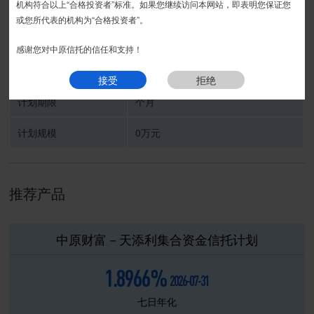
运营期
接受
拒绝
机构符合以上“合格投资者”标准。如果您继续访问本网站，即表明您保证您
或您所代表的机构为“合格投资者”。
受托人
中原信托有限公司
感谢您对中原信托的信任和支持！
信托计划名称
接受
拒绝
计划期限
个月
计划规模
0万元
推荐产品
中原财富－天添利集合资金信托计划
1.8966%
2026-07-31
七日年化