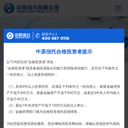
信托产品
财富中心2
财富中心1
400 687 0116
400 687 0116
截至2023年末，中原信托累计管理信托财
产16088亿元，按时足额交付到期信托财
产12104亿元
中原信托合格投资者提示
特别提示
尊敬的投资者：
以下内容仅供“合格投资者”浏览：
信托产品
热销产品
合格投资者认证、风险测评、录音录像及电子合同签署应由投资者本人
“合格投资者”指具备相应风险识别能力和风险承担能力，且符合下列条件之
亲自操作完成，不得由他人代办。
一的自然人、法人或者其他组织：
栏目首页
热销产品
运营产品
净值产品
信息披露
我司信托产品账户均以我司名义开立，所有认购信托产品的资金应根据
（1）具有2年以上投资经历，且满足下列条件之一的自然人：家庭金融净资
精英理财俱乐部
家族信托
财富网点
客户反馈
征信异议申请
信托合同约定转入我司信托产品的银行专用账户。投资者认购我司信托产品
产不低于300万元，家庭金融资产不低于500万元，或者近3年本人年均收入
时，请注意不要向任何非我司账户转账、支付现金。
不低于40万元；
搜 索
（2）最近1年末净资产不低于1000万元的法人单位；
如有疑问，请联系您的专属客户经理或咨询我司客服电话400-
（3）金融管理部门视为合格投资者的其他情形。
6870116。
为给您提供更优质的服务，您在继续浏览本网站前，请确认您或您所代表的