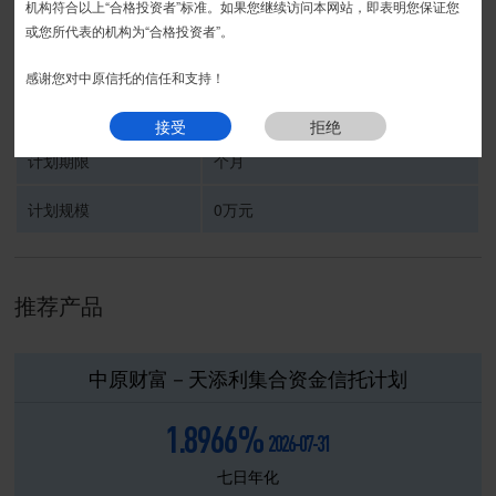
运营期
接受
拒绝
机构符合以上“合格投资者”标准。如果您继续访问本网站，即表明您保证您
或您所代表的机构为“合格投资者”。
受托人
中原信托有限公司
感谢您对中原信托的信任和支持！
信托计划名称
接受
拒绝
计划期限
个月
计划规模
0万元
推荐产品
中原财富－天添利集合资金信托计划
1.8966%
2026-07-31
七日年化