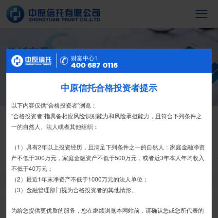
信托产品
财富中心2
财富中心1
400 687 0116
400 687 0116
截至2023年末，中原信托累计管理信托财
产16088亿元，按时足额交付到期信托财
产12104亿元
中原信托合格投资者提示
特别提示
尊敬的投资者：
以下内容仅供“合格投资者”浏览：
信托产品
热销产品
合格投资者认证、风险测评、录音录像及电子合同签署应由投资者本人
“合格投资者”指具备相应风险识别能力和风险承担能力，且符合下列条件之
亲自操作完成，不得由他人代办。
一的自然人、法人或者其他组织：
栏目首页
热销产品
运营产品
净值产品
信息披露
我司信托产品账户均以我司名义开立，所有认购信托产品的资金应根据
（1）具有2年以上投资经历，且满足下列条件之一的自然人：家庭金融净资
精英理财俱乐部
家族信托
财富网点
客户反馈
征信异议申请
信托合同约定转入我司信托产品的银行专用账户。投资者认购我司信托产品
产不低于300万元，家庭金融资产不低于500万元，或者近3年本人年均收入
时，请注意不要向任何非我司账户转账、支付现金。
不低于40万元；
搜 索
（2）最近1年末净资产不低于1000万元的法人单位；
如有疑问，请联系您的专属客户经理或咨询我司客服电话400-
（3）金融管理部门视为合格投资者的其他情形。
6870116。
为给您提供更优质的服务，您在继续浏览本网站前，请确认您或您所代表的