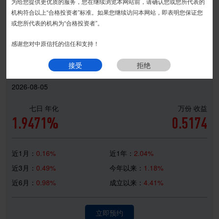
为给您提供更优质的服务，您在继续浏览本网站前，请确认您或您所代表的
宏瑞系列
丰利系列
安盛系列
安丰系列
匠石系列
接受
拒绝
机构符合以上“合格投资者”标准。如果您继续访问本网站，即表明您保证您
宏盈系列
精益系列
金瑞系列
安瑞系列
|
或您所代表的机构为“合格投资者”。
现金系列
感谢您对中原信托的信任和支持！
中原财富-天添利第23期集合资金信托计划
接受
拒绝
2026-08-05
七日 年化
万份 收益
1.9471%
0.5174
近1月：
0.16%
近1年：
2.04%
近3月：
0.49%
今年以来：
1.18%
近6月：
0.98%
成立以来：
4.41%
立即预约