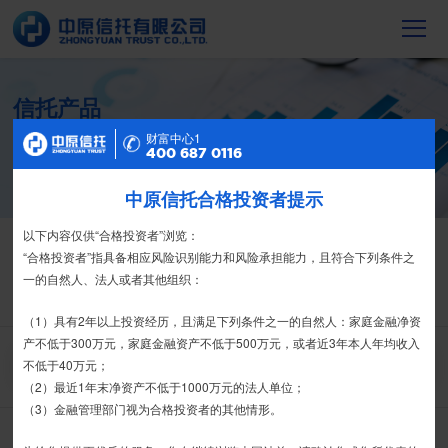
信托产品
截至2023年末，中原信托累计管理信托财
财富中心2
财富中心1
产16088亿元，按时足额交付到期信托财
400 687 0116
400 687 0116
产12104亿元
中原信托合格投资者提示
特别提示
尊敬的投资者：
以下内容仅供“合格投资者”浏览：
信托产品
净值产品
合格投资者认证、风险测评、录音录像及电子合同签署应由投资者本人
“合格投资者”指具备相应风险识别能力和风险承担能力，且符合下列条件之
栏目首页
热销产品
运营产品
净值产品
信息披露
亲自操作完成，不得由他人代办。
一的自然人、法人或者其他组织：
精英理财俱乐部
家族信托
财富网点
客户反馈
征信异议申请
我司信托产品账户均以我司名义开立，所有认购信托产品的资金应根据
（1）具有2年以上投资经历，且满足下列条件之一的自然人：家庭金融净资
信托合同约定转入我司信托产品的银行专用账户。投资者认购我司信托产品
产不低于300万元，家庭金融资产不低于500万元，或者近3年本人年均收入
时，请注意不要向任何非我司账户转账、支付现金。
不低于40万元；
搜 索
（2）最近1年末净资产不低于1000万元的法人单位；
如有疑问，请联系您的专属客户经理或咨询我司客服电话400-
（3）金融管理部门视为合格投资者的其他情形。
6870116。
全部
宏图系列
其他系列
宏利系列
金石系列
产品类型：