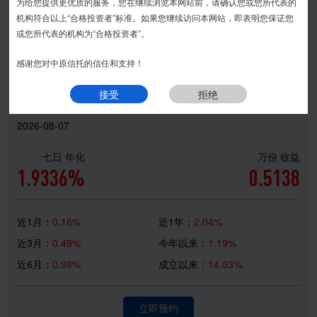
宏利系列
匠石系列
宏图系列
安丰系列
精益系列
为给您提供更优质的服务，您在继续浏览本网站前，请确认您或您所代表的
接受
拒绝
安盛系列
金瑞系列
宏盈系列
安瑞系列
机构符合以上“合格投资者”标准。如果您继续访问本网站，即表明您保证您
|
或您所代表的机构为“合格投资者”。
现金系列
感谢您对中原信托的信任和支持！
中原财富-天添利第2期集合资金信托计划
接受
拒绝
2026-08-07
七日 年化
万份 收益
1.9336%
0.5138
近1月：
0.16%
近1年：
2.04%
近3月：
0.49%
今年以来：
1.19%
近6月：
0.98%
成立以来：
14.03%
立即预约