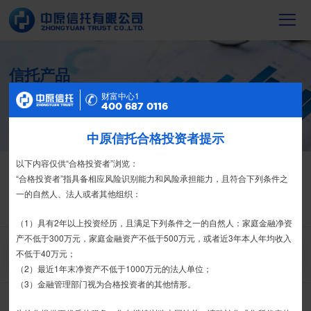
信托产品
截至2023年末，中原信托累计管理信托财
财富中心2
财富中心1
产16088亿元，按时足额交付到期信托财
400 687 0116
400 687 0116
产12104亿元
中原信托合格投资者提示
特别提示
尊敬的投资者：
以下内容仅供“合格投资者”浏览：
信托产品
净值产品
合格投资者认证、风险测评、录音录像及电子合同签署应由投资者本人
“合格投资者”指具备相应风险识别能力和风险承担能力，且符合下列条件之
栏目首页
热销产品
运营产品
净值产品
信息披露
亲自操作完成，不得由他人代办。
一的自然人、法人或者其他组织：
精英理财俱乐部
家族信托
财富网点
客户反馈
征信异议申请
我司信托产品账户均以我司名义开立，所有认购信托产品的资金应根据
（1）具有2年以上投资经历，且满足下列条件之一的自然人：家庭金融净资
信托合同约定转入我司信托产品的银行专用账户。投资者认购我司信托产品
产不低于300万元，家庭金融资产不低于500万元，或者近3年本人年均收入
时，请注意不要向任何非我司账户转账、支付现金。
不低于40万元；
搜 索
（2）最近1年末净资产不低于1000万元的法人单位；
如有疑问，请联系您的专属客户经理或咨询我司客服电话400-
（3）金融管理部门视为合格投资者的其他情形。
全部
丰利系列
金石系列
其他系列
宏瑞系列
6870116。
产品类型：